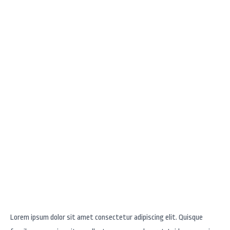
Back to Blogs
Blog 1
Lorem ipsum dolor sit amet consectetur adipiscing elit. Quisque